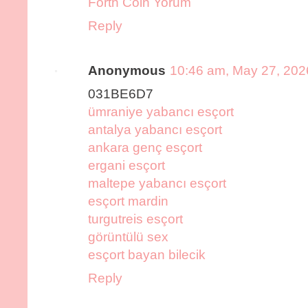
Forth Coin Yorum
Reply
Anonymous
10:46 am, May 27, 202
031BE6D7
ümraniye yabancı esçort
antalya yabancı esçort
ankara genç esçort
ergani esçort
maltepe yabancı esçort
esçort mardin
turgutreis esçort
görüntülü sex
esçort bayan bilecik
Reply