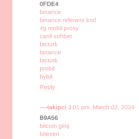
0FDE4
binance
binance referans kod
4g mobil proxy
canli sohbet
btcturk
binance
btcturk
probit
bybit
Reply
----takipci
3:01 pm, March 02, 2024
B9A56
bitcoin giriş
bitexen