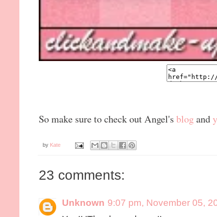
So make sure to check out Angel's
blog
and
by
Kate
23 comments:
Unknown
9:07 pm, November 05, 2