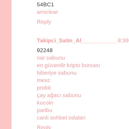
54BC1
amiclear
Reply
Takipci_Satin_Al___________
8:39
92248
nar sabunu
en güvenilir kripto borsası
biberiye sabunu
mexc
probit
çay ağacı sabunu
kucoin
paribu
canlı sohbet odaları
Reply