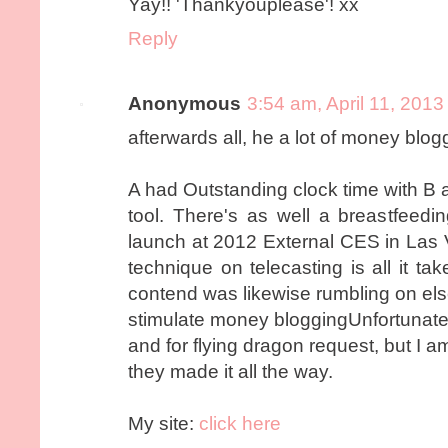
Yay!! 'Thankyouplease'! xx
Reply
Anonymous
3:54 am, April 11, 2013
afterwards all, he a lot of money blo
A had Outstanding clock time with B a
tool. There's as well a breastfeedin
launch at 2012 External CES in Las V
technique on telecasting is all it ta
contend was likewise rumbling on el
stimulate money bloggingUnfortunate
and for flying dragon request, but I am
they made it all the way.
My site:
click here